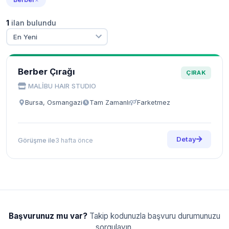
1
ilan bulundu
Berber Çırağı
ÇIRAK
MALİBU HAIR STUDIO
Bursa, Osmangazi
Tam Zamanlı
Farketmez
Detay
Görüşme ile
3 hafta önce
Başvurunuz mu var?
Takip kodunuzla başvuru durumunuzu
sorgulayın.