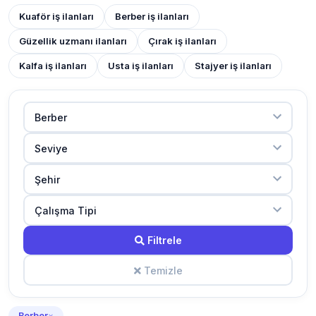
Kuaför iş ilanları
Berber iş ilanları
Güzellik uzmanı ilanları
Çırak iş ilanları
Kalfa iş ilanları
Usta iş ilanları
Stajyer iş ilanları
Filtrele
Temizle
Berber
×