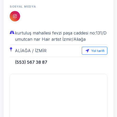
SOSYAL MEDYA
kurtuluş mahallesi fevzi paşa caddesi no:131/D
umutcan nar Hair artist İzmir/Aliağa
ALİAĞA / İZMİR
Yol tarifi
(553) 567 38 87