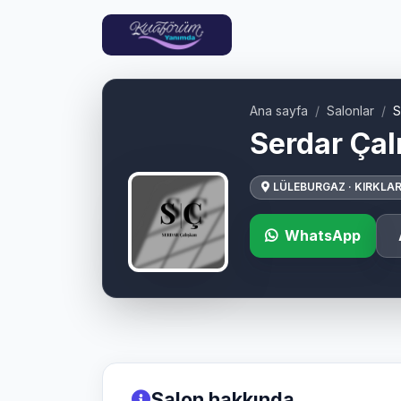
Ana sayfa
Salonlar
S
Serdar Çal
LÜLEBURGAZ · KIRKLAR
WhatsApp
Salon hakkında