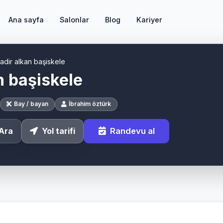
Ana sayfa
Salonlar
Blog
Kariyer
adir alkan başiskele
n başiskele
Bay / bayan
İbrahim öztürk
Randevu al
Ara
Yol tarifi