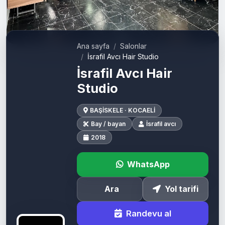
Ana sayfa
Salonlar
İsrafil Avcı Hair Studio
İsrafil Avcı Hair
Studio
BAŞİSKELE · KOCAELİ
Bay / bayan
İsrafil avcı
2018
WhatsApp
Ara
Yol tarifi
Randevu al