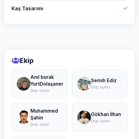
Kaş Tasarımı
Ekip
Anıl burak
Semih Ediz
YurtDolaşaner
Ekip üyesi
Ekip üyesi
Muhammed
Gökhan İlhan
Şahin
Ekip üyesi
Ekip üyesi