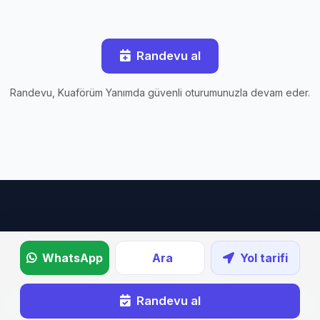
Randevu al
Randevu, Kuaförüm Yanımda güvenli oturumunuzla devam eder.
WhatsApp
Ara
Yol tarifi
Tüm salonlar
·
Ana sayfa
Randevu al
Copyright © 2020–2026 Kuaförüm Yanımda — Tüm hakları saklıdır.