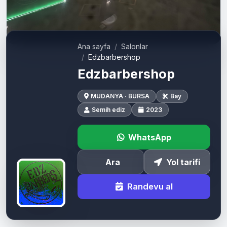
Ana sayfa
Salonlar
Edzbarbershop
Edzbarbershop
MUDANYA · BURSA
Bay
Semih ediz
2023
WhatsApp
Ara
Yol tarifi
Randevu al