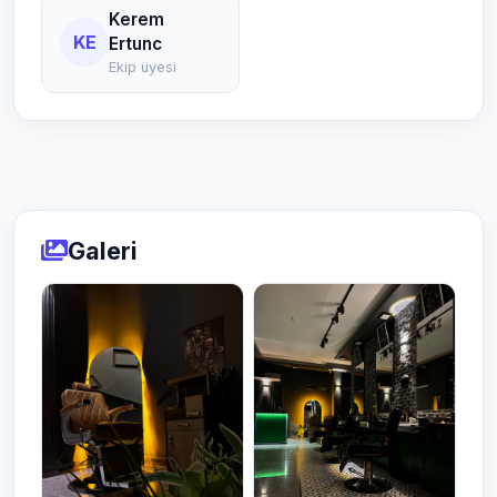
Kerem
KE
Ertunc
Ekip üyesi
Galeri