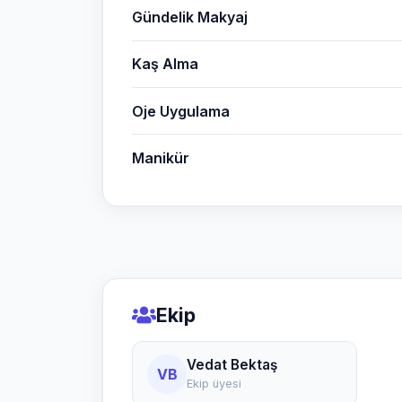
Gündelik Makyaj
Kaş Alma
Oje Uygulama
Manikür
Ekip
Vedat Bektaş
VB
Ekip üyesi