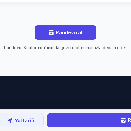
Randevu al
Randevu, Kuaförüm Yanımda güvenli oturumunuzla devam eder.
R
Yol tarifi
Copyright ©